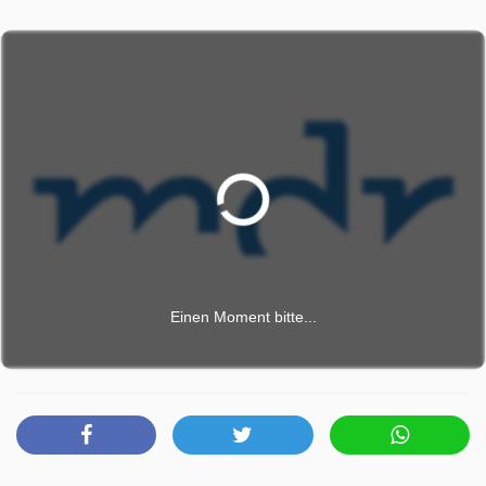
Risiko – für ihn und die Band. Wie geht es ihm heute? Und
wie hat er es gelernt, seine Angst auszuhalten? Und wie
gehen andere Künstlerinnen und Künstler damit um? In
seinen wilden Illustrationen taucht der Zeichner Nando von
Arb tief in die eigene Seelenwelt ab. Seine Angsträume
malt er in schillernden Farben. In seinen preisgekrönten
Büchern scheinen sie für die Betrachter lebendig zu
werden. Ana Vujic hält in ihren großformatigen
Zeichnungen vor allem den beängstigenden Zustand der
Welt fest. Dauerkrisen, Krieg, Katastrophen – in ihren
schroffen Kohlebildern und verrätselten Figuren macht sie
ihre Ängste sichtbar. Der Puppenspieler und Philosoph
Einen Moment bitte...
Stephan Wunsch fragt sich in seinem Buch „Verrufene
Tiere“, warum bestimmte Kreaturen uns Menschen so sehr
ekeln oder ängstigen: Spinnen, Haie, Geier – was lösen
sie in uns aus und warum? Sein Buch aber zeigt auch: Für
manche Ängste können wir gar nichts.