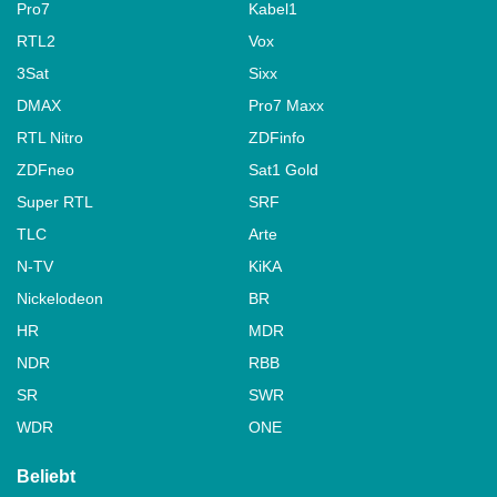
Pro7
Kabel1
RTL2
Vox
3Sat
Sixx
DMAX
Pro7 Maxx
RTL Nitro
ZDFinfo
ZDFneo
Sat1 Gold
Super RTL
SRF
TLC
Arte
N-TV
KiKA
Nickelodeon
BR
HR
MDR
NDR
RBB
SR
SWR
WDR
ONE
Beliebt