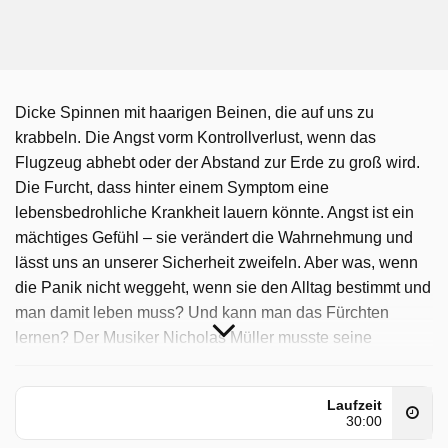
Dicke Spinnen mit haarigen Beinen, die auf uns zu
krabbeln. Die Angst vorm Kontrollverlust, wenn das
Flugzeug abhebt oder der Abstand zur Erde zu groß wird.
Die Furcht, dass hinter einem Symptom eine
lebensbedrohliche Krankheit lauern könnte. Angst ist ein
mächtiges Gefühl – sie verändert die Wahrnehmung und
lässt uns an unserer Sicherheit zweifeln. Aber was, wenn
die Panik nicht weggeht, wenn sie den Alltag bestimmt und
man damit leben muss? Und kann man das Fürchten
lernen? Der Musiker Nicholas Müller musste seine
erfolgreiche Karriere mit der Band Jupiter Jones beenden,
weil er unter einer Angststörung litt. Seine Panikattacken
Laufzeit
kamen völlig unvermittelt und verfolgten ihn bis auf die
30:00
Bühne – Auftritte vor Menschenmengen wurden zum