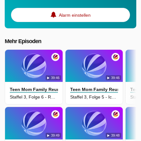
Alarm einstellen
Mehr Episoden
39:46
39:46
Teen Mom Family Reunion
Teen Mom Family Reunion
Teen
Staffel 3, Folge 6 - Rooftop Romantik & Warnzeichen
Staffel 3, Folge 5 - Ice Ice Baby
39:49
39:48