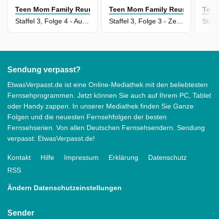
Teen Mom Family Reunion
Teen Mom Family Reunion
Teen
Staffel 3, Folge 4 - Auf dem Fahrersitz
Staffel 3, Folge 3 - Zeit nackt zu werden!
Sendung verpasst?
EtwasVerpasst.de ist eine Online-Mediathek mit den beliebtesten
Fernsehprogrammen. Jetzt können Sie auch auf Ihrem PC, Tablet
oder Handy zappen. In unserer Mediathek finden Sie Ganze
Folgen und die neuesten Fernsehfolgen der besten
Fernsehserien. Von allen Deutschen Fernsehsendern. Sendung
verpasst: EtwasVerpasst.de!
Kontakt
Hilfe
Impressum
Erklärung
Datenschutz
RSS
Ändern Datenschutzeinstellungen
Sender