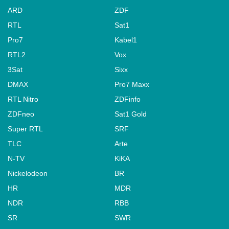
ARD
ZDF
RTL
Sat1
Pro7
Kabel1
RTL2
Vox
3Sat
Sixx
DMAX
Pro7 Maxx
RTL Nitro
ZDFinfo
ZDFneo
Sat1 Gold
Super RTL
SRF
TLC
Arte
N-TV
KiKA
Nickelodeon
BR
HR
MDR
NDR
RBB
SR
SWR