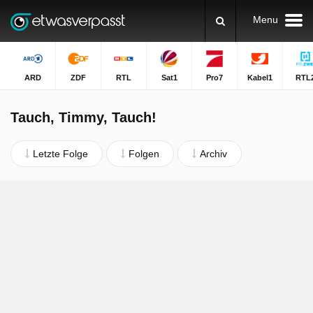
Menu
ARD
ZDF
RTL
Sat1
Pro7
Kabel1
RTL
Tauch, Timmy, Tauch!
Letzte Folge
Folgen
Archiv