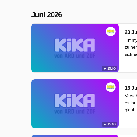
Juni 2026
20 Ju
Timmy
zu neh
sich a
15:00
13 Ju
Verseh
es ihr
glaubt
15:00