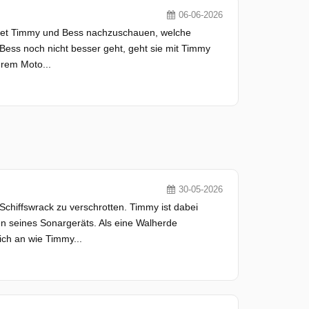
06-06-2026
ittet Timmy und Bess nachzuschauen, welche
ess noch nicht besser geht, geht sie mit Timmy
hrem Moto...
30-05-2026
hiffswrack zu verschrotten. Timmy ist dabei
en seines Sonargeräts. Als eine Walherde
ich an wie Timmy...