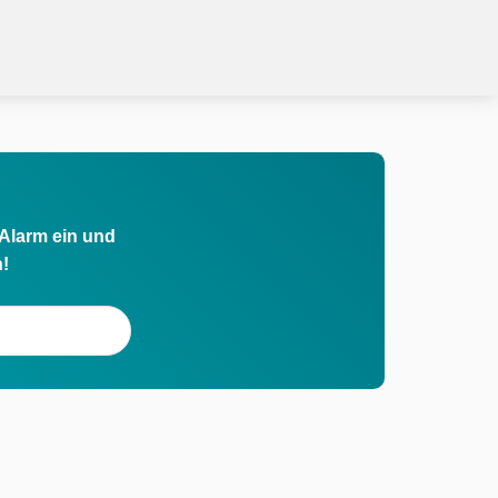
 Alarm ein und
h!