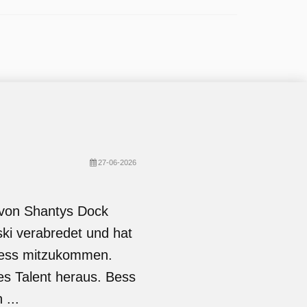
27-06-2026
 von Shantys Dock
ki verabredet und hat
 Bess mitzukommen.
es Talent heraus. Bess
 ...