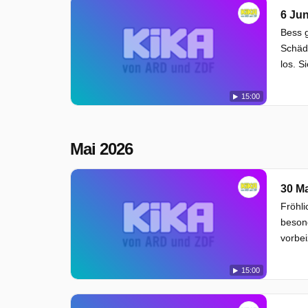
6 Jun
Bess g
Schäde
los. S
15:00
Mai 2026
30 Ma
Fröhli
besond
vorbei
15:00