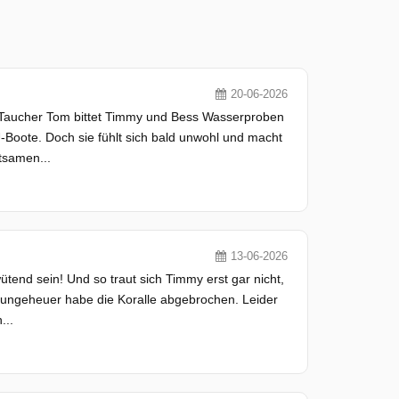
20-06-2026
 Taucher Tom bittet Timmy und Bess Wasserproben
U-Boote. Doch sie fühlt sich bald unwohl und macht
tsamen...
13-06-2026
ütend sein! Und so traut sich Timmy erst gar nicht,
eeungeheuer habe die Koralle abgebrochen. Leider
...