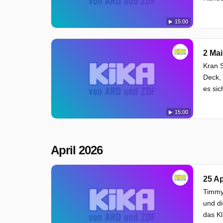
15:00
2 Mai
Kran S
Deck, 
es sic
15:00
April 2026
25 Ap
Timmy,
und di
das K