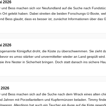
i 2026
und Bess machen sich vor Neufundland auf die Suche nach Fundstücke
 Ort gelebt haben. Dabei streiten die beiden Forschungs-U-Boote, we
d Bess glaubt, dass es besser ist, zunächst Informationen über das Ge
i 2026
ogenannte Königsflut droht, die Küste zu überschwemmen. Sie zieht d
bevor es umso stärker und unvermittelter wieder an Land gespült wird.
sie ihre Nester in Sicherheit bringen. Doch statt danach ins sichere Hau
 2026
 und Bess machen sich auf die Suche nach dem Wrack eines alten chin
d Jahren mit Porzellantellern und Kupfermünzen beladen. Timmy finde
swaren. Allerdings hat auch ein Taucher ein Auge auf die Kiste geworfen