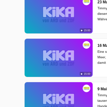
23 Ma
Timmy 
diesem
Währen
15:00
16 Ma
Eine s
Meer, 
damit 
15:00
9 Mai
Timmy
tausen
Handel