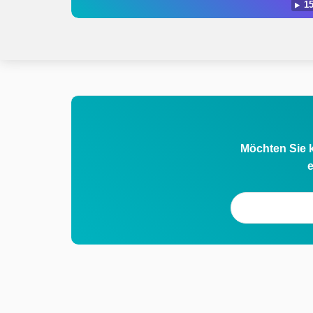
15
Möchten Sie k
e