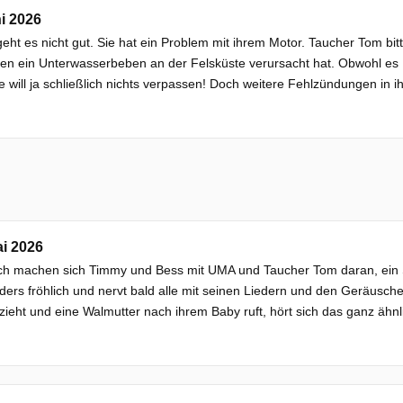
i 2026
eht es nicht gut. Sie hat ein Problem mit ihrem Motor. Taucher Tom b
n ein Unterwasserbeben an der Felsküste verursacht hat. Obwohl es B
ie will ja schließlich nichts verpassen! Doch weitere Fehlzündungen in i
i 2026
ch machen sich Timmy und Bess mit UMA und Taucher Tom daran, ein Sc
ers fröhlich und nervt bald alle mit seinen Liedern und den Geräusch
zieht und eine Walmutter nach ihrem Baby ruft, hört sich das ganz ähnl