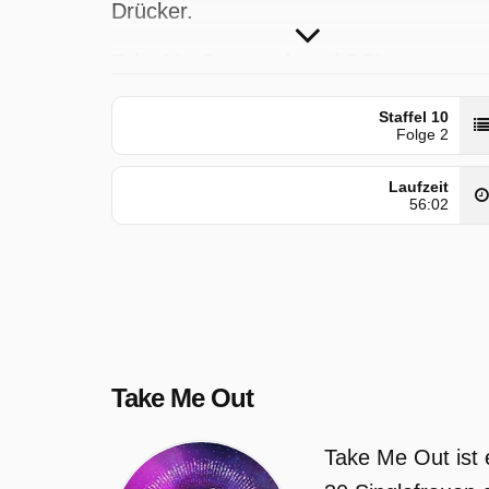
Drücker.
Take Me Out wurde auf RTL
ausgestrahlt am Sonntag 15 März 202
Staffel 10
00:20 Uhr.
Folge 2
Laufzeit
56:02
Take Me Out
Take Me Out ist