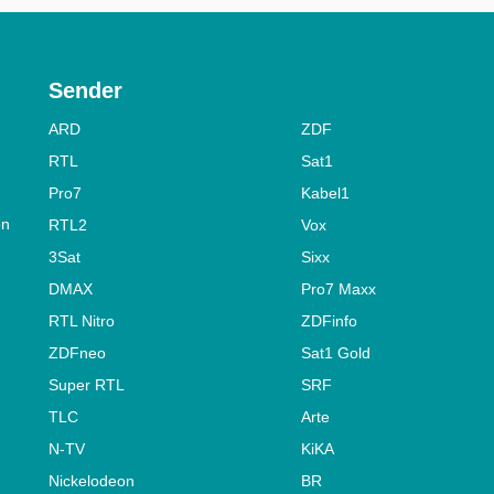
Sender
ARD
ZDF
RTL
Sat1
Pro7
Kabel1
on
RTL2
Vox
3Sat
Sixx
DMAX
Pro7 Maxx
RTL Nitro
ZDFinfo
ZDFneo
Sat1 Gold
Super RTL
SRF
TLC
Arte
N-TV
KiKA
Nickelodeon
BR