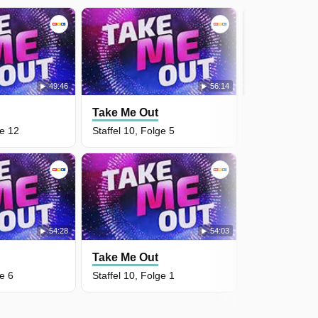
49:46
56:14
Take Me Out
Take Me Ou
ge 12
Staffel 10, Folge 5
Staffel 10, Fo
54:28
54:03
Take Me Out
ge 6
Staffel 10, Folge 1