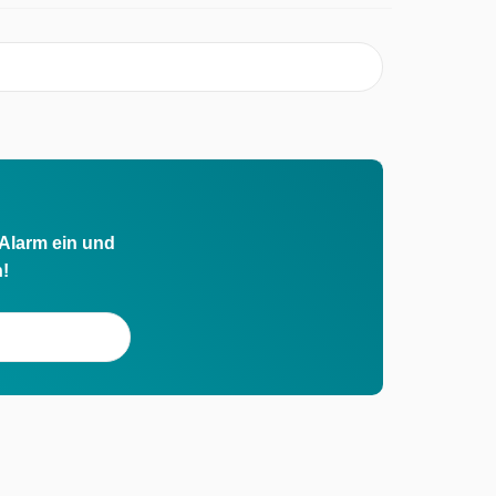
 Alarm ein und
h!