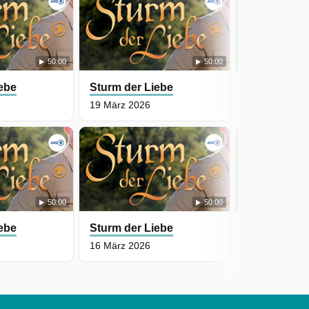
50:00
50:00
iebe
Sturm der Liebe
Sturm der L
19 März 2026
18 März 2026
50:00
50:00
iebe
Sturm der Liebe
Sturm der L
16 März 2026
13 März 2026