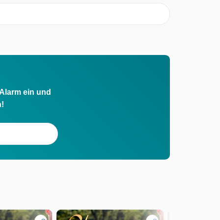
 Alarm ein und
h!