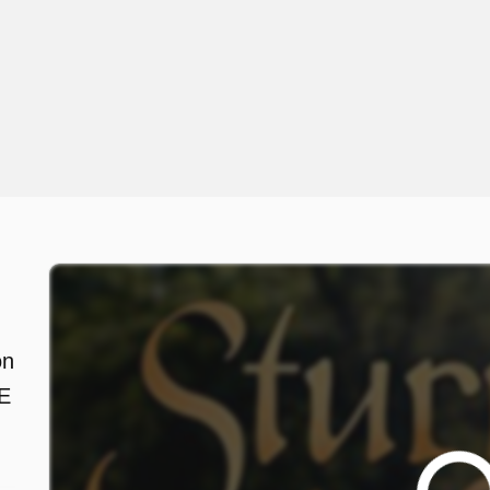
on
 E