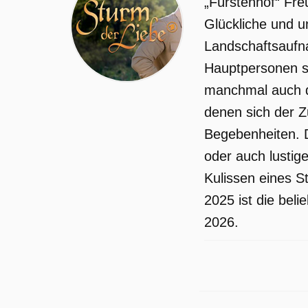
„Fürstenhof“ Fre
die beiden näherkommen. Da es im
Glückliche und u
letzten Spiel der Saison nicht nur um
Landschaftsaufna
den Aufstieg von Blau-Weiß Bichlheim,
Hauptpersonen si
sondern auch um Leos Karriere geht,
manchmal auch de
kann Leo das Spiel auf keinen Fall
denen sich der Z
verpassen. Daher verschweigt er
Begebenheiten. D
seinem Trainer, dass er eine Verletzun
oder auch lustige
an der Hand hat.
Kulissen eines St
Sturm der Liebe wurde auf ARD
2025 ist die bel
ausgestrahlt am Dienstag 17 März
2026.
2026, 15:10 Uhr.