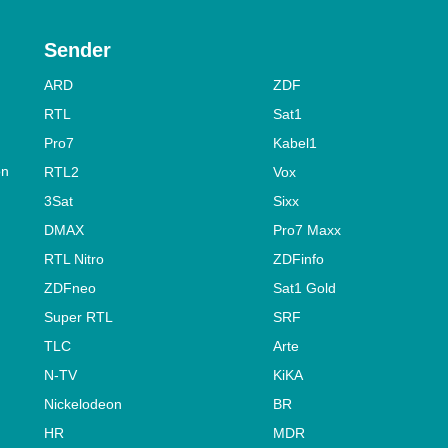
Sender
ARD
ZDF
RTL
Sat1
Pro7
Kabel1
on
RTL2
Vox
3Sat
Sixx
DMAX
Pro7 Maxx
RTL Nitro
ZDFinfo
ZDFneo
Sat1 Gold
Super RTL
SRF
TLC
Arte
N-TV
KiKA
Nickelodeon
BR
HR
MDR