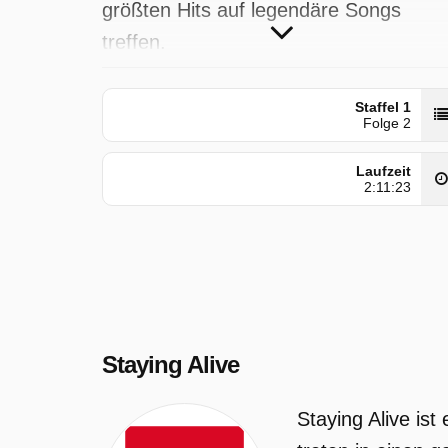
größten Hits auf legendäre Songs
treffen.
Staying Alive wurde auf Pro7
Staffel 1
ausgestrahlt am Samstag 2 Mai 2026,
Folge 2
18:15 Uhr.
Laufzeit
2:11:23
Staying Alive
Staying Alive is