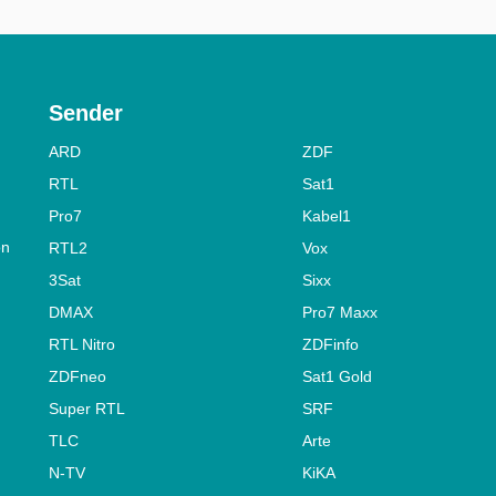
Sender
ARD
ZDF
RTL
Sat1
Pro7
Kabel1
on
RTL2
Vox
3Sat
Sixx
DMAX
Pro7 Maxx
RTL Nitro
ZDFinfo
ZDFneo
Sat1 Gold
Super RTL
SRF
TLC
Arte
N-TV
KiKA