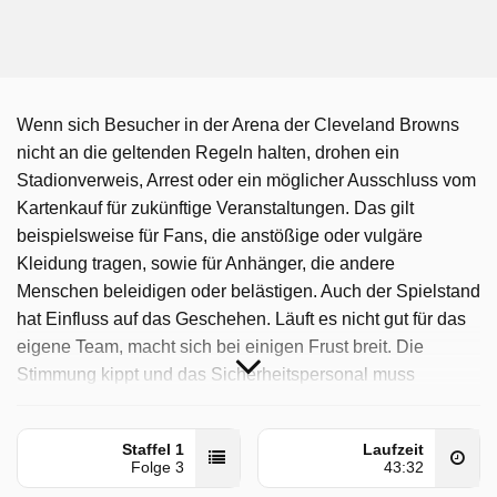
Wenn sich Besucher in der Arena der Cleveland Browns
nicht an die geltenden Regeln halten, drohen ein
Stadionverweis, Arrest oder ein möglicher Ausschluss vom
Kartenkauf für zukünftige Veranstaltungen. Das gilt
beispielsweise für Fans, die anstößige oder vulgäre
Kleidung tragen, sowie für Anhänger, die andere
Menschen beleidigen oder belästigen. Auch der Spielstand
hat Einfluss auf das Geschehen. Läuft es nicht gut für das
eigene Team, macht sich bei einigen Frust breit. Die
Stimmung kippt und das Sicherheitspersonal muss
häufiger eingreifen.
Stadium Lockup - Einsatz Im Stadion wurde auf Sat1
Staffel 1
Laufzeit
Folge 3
43:32
ausgestrahlt am Samstag 14 März 2026, 21:15 Uhr.