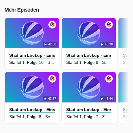
Mehr Episoden
42:38
43:30
Stadium Lockup - Einsatz Im Stadion
Stadium Lockup - Einsatz Im Sta
Stad
Staffel 1, Folge 10 - Bombenalarm
Staffel 1, Folge 9 - Swifties im Ausnahmezustand
43:57
43:44
Stadium Lockup - Einsatz Im Stadion
Stadium Lockup - Einsatz Im Sta
Stad
Staffel 1, Folge 8 - Schneeengel
Staffel 1, Folge 7 - Zwilling vermisst