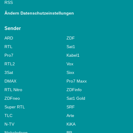
RSS
Ändern Datenschutzeinstellungen
Sender
ARD
ZDF
RTL
Sat1
Pro7
Kabel1
RTL2
Vox
3Sat
Sixx
DMAX
Pro7 Maxx
RTL Nitro
ZDFinfo
ZDFneo
Sat1 Gold
Super RTL
SRF
TLC
Arte
N-TV
KiKA
Nickelodeon
BR