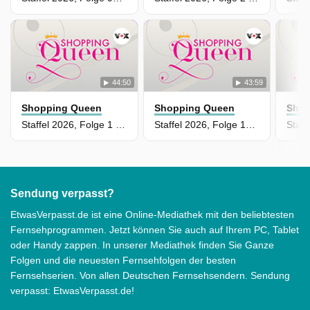
44:50
43:59
Shopping Queen
Shopping Queen
Shop
Staffel 2026, Folge 1 - Tag 4: Selina mit Massimo Sinato
Staffel 2026, Folge 180 - Tag 3: Margo mit Isabel Edvardsson
Sendung verpasst?
EtwasVerpasst.de ist eine Online-Mediathek mit den beliebtesten
Fernsehprogrammen. Jetzt können Sie auch auf Ihrem PC, Tablet
oder Handy zappen. In unserer Mediathek finden Sie Ganze
Folgen und die neuesten Fernsehfolgen der besten
Fernsehserien. Von allen Deutschen Fernsehsendern. Sendung
verpasst: EtwasVerpasst.de!