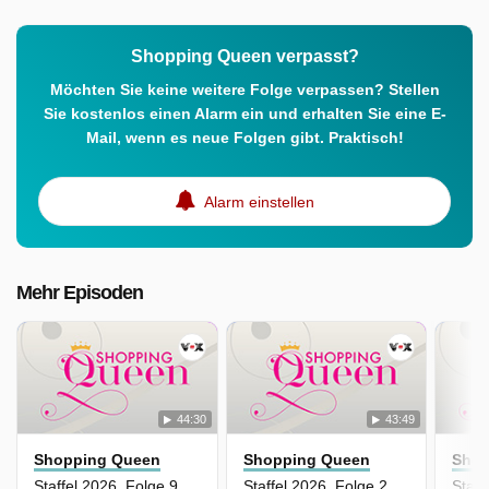
Shopping Queen verpasst?
Möchten Sie keine weitere Folge verpassen? Stellen
Sie kostenlos einen Alarm ein und erhalten Sie eine E-
Mail, wenn es neue Folgen gibt. Praktisch!
Alarm einstellen
Mehr Episoden
44:30
43:49
Shopping Queen
Shopping Queen
Shop
Staffel 2026, Folge 90 - Tag 1: Talissa, Berlin
Staffel 2026, Folge 2 - Tag 5: Jenny mit Ekaterina Leonova