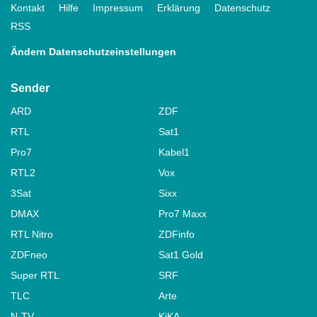
Kontakt
Hilfe
Impressum
Erklärung
Datenschutz
RSS
Ändern Datenschutzeinstellungen
Sender
ARD
ZDF
RTL
Sat1
Pro7
Kabel1
RTL2
Vox
3Sat
Sixx
DMAX
Pro7 Maxx
RTL Nitro
ZDFinfo
ZDFneo
Sat1 Gold
Super RTL
SRF
TLC
Arte
N-TV
KiKA