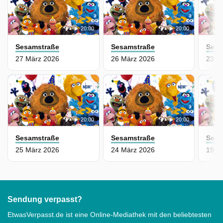
20:00
20:00
Sesamstraße
Sesamstraße
Sesa
27 März 2026
26 März 2026
23 M
20:00
20:00
Sesamstraße
Sesamstraße
Sesa
25 März 2026
24 März 2026
19 M
Sendung verpasst?
EtwasVerpasst.de ist eine Online-Mediathek mit den beliebtesten