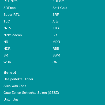
RTL Nitro
ZDFinfo
ZDFneo
Sat1 Gold
Super RTL
SRF
TLC
Arte
N-TV
KiKA
Nickelodeon
BR
HR
MDR
NDR
RBB
SR
SWR
WDR
ONE
Beliebt
Das perfekte Dinner
Alles Was Zählt
Gute Zeiten Schlechte Zeiten (GZSZ)
Unter Uns