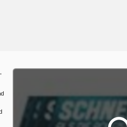
"
nd
d