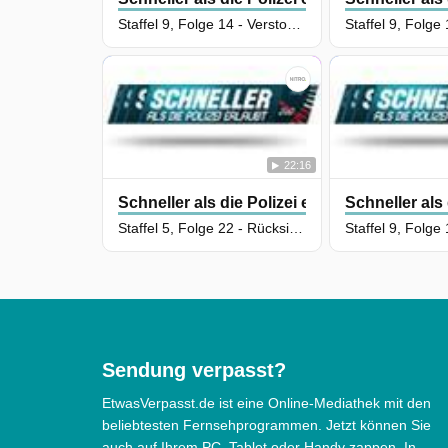
Staffel 9, Folge 14 - Verstoß gegen das Artenschutzabkommen
22:16
Schneller als die Polizei erlaubt
Schneller als 
Staffel 5, Folge 22 - Rücksichtsloser Drängler gibt Vollgas
Sendung verpasst?
EtwasVerpasst.de ist eine Online-Mediathek mit den
beliebtesten Fernsehprogrammen. Jetzt können Sie
auch auf Ihrem PC, Tablet oder Handy zappen. In