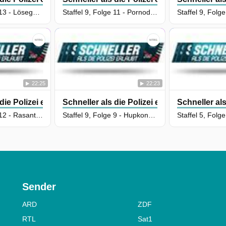
Staffel 9, Folge 13 - Lösegeldübergabe auf dem Rastplatz
Staffel 9, Folge 11 - Pornodreh im Wohnwagen
22:25
22:23
die Polizei erlaubt
Schneller als die Polizei erlaubt
Schneller als
Staffel 9, Folge 12 - Rasanter Fahrer entpuppt sich als sehr musikalisch
Staffel 9, Folge 9 - Hupkonzert
Sender
ARD
ZDF
RTL
Sat1