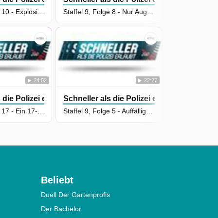
Staffel 9, Folge 10 - Explosionsgefahr
Staffel 9, Folge 8 - Nur Augen für die hölzerne Beifahrerin
24:02
22:27
 die Polizei erlaubt
Schneller als die Polizei erlaubt
Schneller al
Staffel 5, Folge 17 - Ein 17-Jähriger wird ohne Führerschein erwischt
Staffel 9, Folge 5 - Auffällige Spielekonsolen
Beliebt
Duell Der Gartenprofis
Der Bachelor