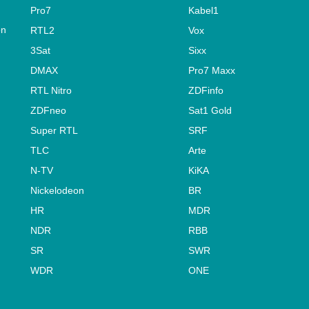
Pro7
Kabel1
on
RTL2
Vox
3Sat
Sixx
DMAX
Pro7 Maxx
RTL Nitro
ZDFinfo
ZDFneo
Sat1 Gold
Super RTL
SRF
TLC
Arte
N-TV
KiKA
Nickelodeon
BR
HR
MDR
NDR
RBB
SR
SWR
WDR
ONE