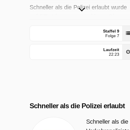
Schneller als die Polizei erlaubt wurde
auf RTL Nitro ausgestrahlt am Diensta
4 August 2026, 05:20 Uhr. Diese Folge
Staffel 9
wurde zuerst am Montag 8 Januar 20
Folge 7
gepostet.
Laufzeit
22:23
Schneller als die Polizei erlaubt
Schneller als die