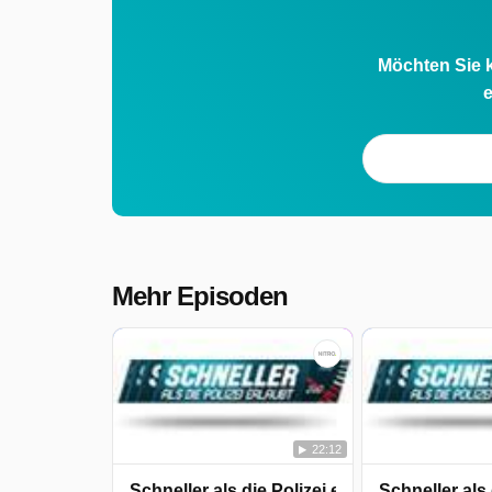
Möchten Sie k
e
Mehr Episoden
22:12
Schneller als die Polizei erlaubt
Schneller als 