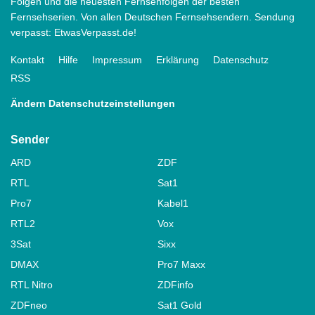
Folgen und die neuesten Fernsehfolgen der besten
Fernsehserien. Von allen Deutschen Fernsehsendern. Sendung
verpasst: EtwasVerpasst.de!
Kontakt
Hilfe
Impressum
Erklärung
Datenschutz
RSS
Ändern Datenschutzeinstellungen
Sender
ARD
ZDF
RTL
Sat1
Pro7
Kabel1
RTL2
Vox
3Sat
Sixx
DMAX
Pro7 Maxx
RTL Nitro
ZDFinfo
ZDFneo
Sat1 Gold