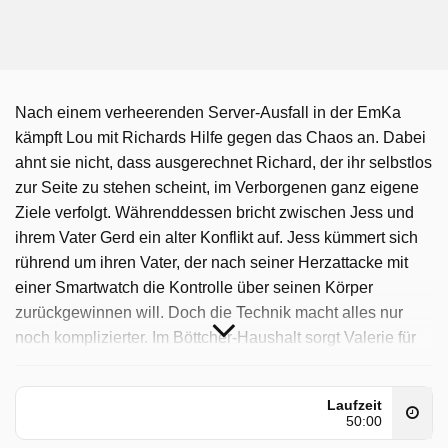
Nach einem verheerenden Server-Ausfall in der EmKa
kämpft Lou mit Richards Hilfe gegen das Chaos an. Dabei
ahnt sie nicht, dass ausgerechnet Richard, der ihr selbstlos
zur Seite zu stehen scheint, im Verborgenen ganz eigene
Ziele verfolgt. Währenddessen bricht zwischen Jess und
ihrem Vater Gerd ein alter Konflikt auf. Jess kümmert sich
rührend um ihren Vater, der nach seiner Herzattacke mit
einer Smartwatch die Kontrolle über seinen Körper
zurückgewinnen will. Doch die Technik macht alles nur
noch komplizierter. Im Böttcher-Haushalt sorgt Valerie für
Unmut: Statt ihrer Schwester Franka in der Not zu helfen,
setzt sie lieber auf riskante Geldanlagen – und bringt damit
Laufzeit
Simons Geduldsfaden zum Reißen. Und auch in der
50:00
Küche brodelt es ordentlich. Julius setzt Carla unter Druck