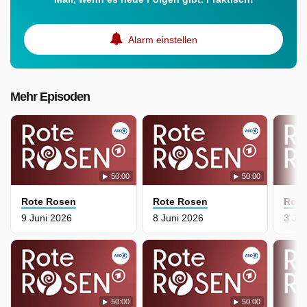
Alarm einstellen
Mehr Episoden
50:00
50:00
Rote Rosen
Rote Rosen
Rote
9 Juni 2026
8 Juni 2026
3 Jun
50:00
50:00