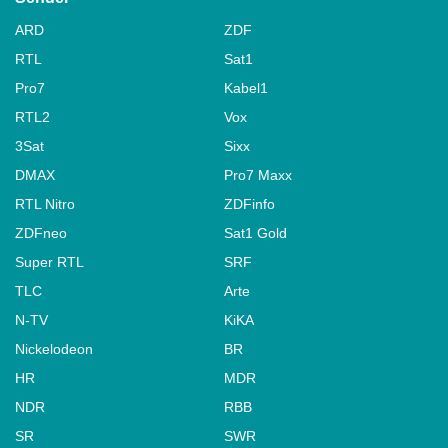
ARD
ZDF
RTL
Sat1
Pro7
Kabel1
RTL2
Vox
3Sat
Sixx
DMAX
Pro7 Maxx
RTL Nitro
ZDFinfo
ZDFneo
Sat1 Gold
Super RTL
SRF
TLC
Arte
N-TV
KiKA
Nickelodeon
BR
HR
MDR
NDR
RBB
SR
SWR