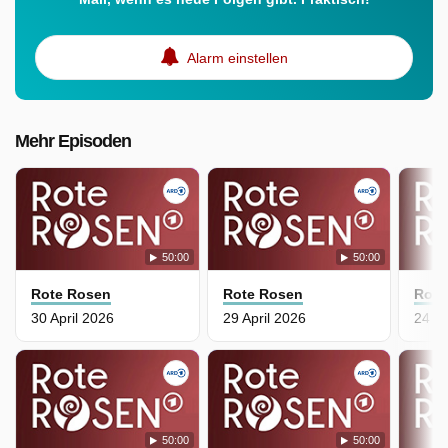
Alarm einstellen
Mehr Episoden
50:00
50:00
Rote Rosen
Rote Rosen
Rote
30 April 2026
29 April 2026
24 Ap
50:00
50:00