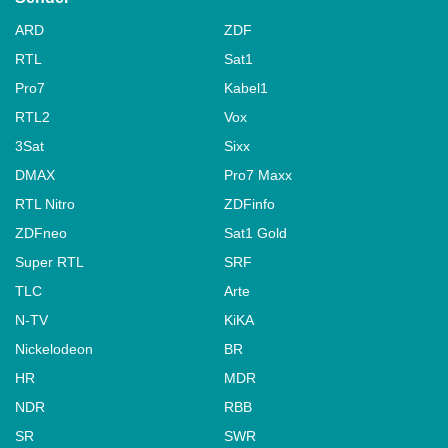
ARD
ZDF
RTL
Sat1
Pro7
Kabel1
RTL2
Vox
3Sat
Sixx
DMAX
Pro7 Maxx
RTL Nitro
ZDFinfo
ZDFneo
Sat1 Gold
Super RTL
SRF
TLC
Arte
N-TV
KiKA
Nickelodeon
BR
HR
MDR
NDR
RBB
SR
SWR