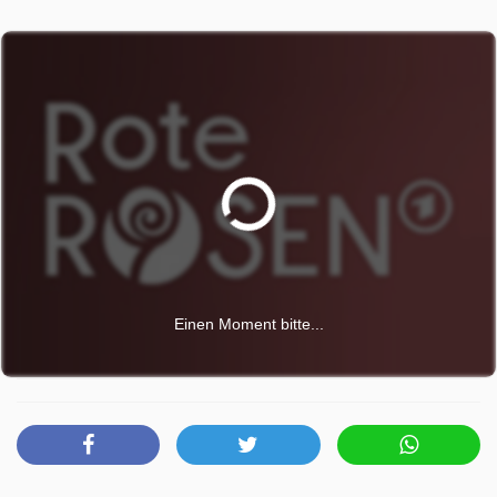
ihren zukünftigen Alltag als alleinerziehende Mutter.
Viktoria findet immer mehr Gefallen an Gerd, doch als
dieser seine Gefühle offen zeigt, bekommt sie kalte Füße.
Lou und Daniel legen traurig ihre Eheringe ab und wagen
getrennte Wege ins Ungewisse.
Rote Rosen wurde auf ARD ausgestrahlt am Donnerstag
16 April 2026, 14:10 Uhr.
Einen Moment bitte...