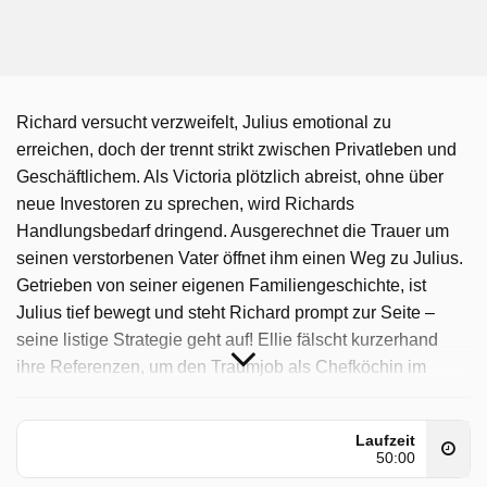
Richard versucht verzweifelt, Julius emotional zu
erreichen, doch der trennt strikt zwischen Privatleben und
Geschäftlichem. Als Victoria plötzlich abreist, ohne über
neue Investoren zu sprechen, wird Richards
Handlungsbedarf dringend. Ausgerechnet die Trauer um
seinen verstorbenen Vater öffnet ihm einen Weg zu Julius.
Getrieben von seiner eigenen Familiengeschichte, ist
Julius tief bewegt und steht Richard prompt zur Seite –
seine listige Strategie geht auf! Ellie fälscht kurzerhand
ihre Referenzen, um den Traumjob als Chefköchin im
"Carlas" zu ergattern. Doch als Carla den neuen Koch
kennenlernen will, erleben beide eine unerwartete
Laufzeit
Überraschung! Jess wird liebevoll von den Böttchers von
50:00
ihrem Liebeskummer abgelenkt und testet mit Baby Olivia