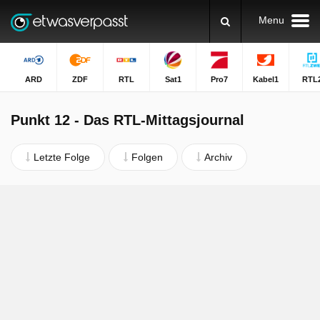
Menu
ARD
ZDF
RTL
Sat1
Pro7
Kabel1
RTL
Punkt 12 - Das RTL-Mittagsjournal
Letzte Folge
Folgen
Archiv