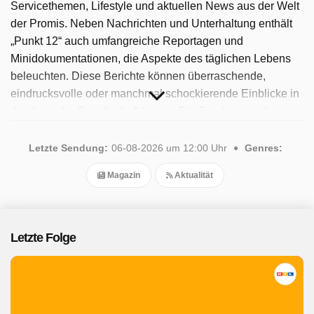
Servicethemen, Lifestyle und aktuellen News aus der Welt
der Promis. Neben Nachrichten und Unterhaltung enthält
„Punkt 12“ auch umfangreiche Reportagen und
Minidokumentationen, die Aspekte des täglichen Lebens
beleuchten. Diese Berichte können überraschende,
eindrucksvolle oder manchmal schockierende Einblicke in
die deutsche Gesellschaft bieten. Die Sendung wird aus
dem RTL-Studio in Köln präsentiert und seit 1996
ausgestrahlt. Die Sendung hatte mehrere Moderatoren,
Letzte Sendung:
06-08-2026 um 12:00 Uhr
Genres:
darunter Katja Burkard, die von Anfang an mit der Sendung
Magazin
Aktualität
dabei war. Seit 2025 ist die Sendung verfügbar. Insgesamt
wurden 239 Folgen ausgestrahlt, die letzte im August
2026.
Letzte Folge