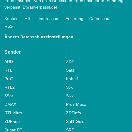
Fernsehserien. Von allen Deutschen Fernsehsendern. Sendung
verpasst: EtwasVerpasst.de!
Kontakt
Hilfe
Impressum
Erklärung
Datenschutz
RSS
Ändern Datenschutzeinstellungen
Sender
ARD
ZDF
RTL
Sat1
Pro7
Kabel1
RTL2
Vox
3Sat
Sixx
DMAX
Pro7 Maxx
RTL Nitro
ZDFinfo
ZDFneo
Sat1 Gold
Super RTL
SRF