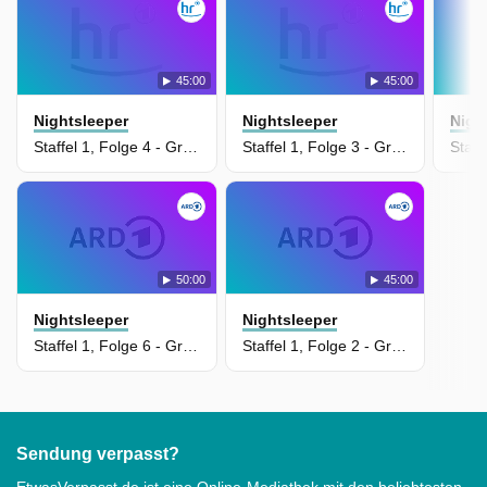
45:00
45:00
Nightsleeper
Nightsleeper
Nigh
Staffel 1, Folge 4 - Großbritannien 2024
Staffel 1, Folge 3 - Großbritannien 2024
50:00
45:00
Nightsleeper
Nightsleeper
Staffel 1, Folge 6 - Großbritannien 2024
Staffel 1, Folge 2 - Großbritannien 2024
Sendung verpasst?
EtwasVerpasst.de ist eine Online-Mediathek mit den beliebtesten