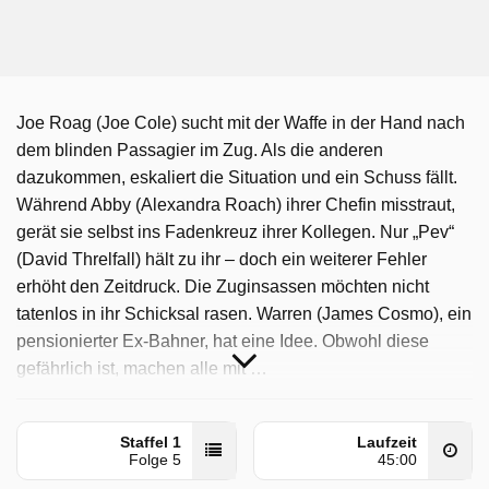
Joe Roag (Joe Cole) sucht mit der Waffe in der Hand nach
dem blinden Passagier im Zug. Als die anderen
dazukommen, eskaliert die Situation und ein Schuss fällt.
Während Abby (Alexandra Roach) ihrer Chefin misstraut,
gerät sie selbst ins Fadenkreuz ihrer Kollegen. Nur „Pev“
(David Threlfall) hält zu ihr – doch ein weiterer Fehler
erhöht den Zeitdruck. Die Zuginsassen möchten nicht
tatenlos in ihr Schicksal rasen. Warren (James Cosmo), ein
pensionierter Ex-Bahner, hat eine Idee. Obwohl diese
gefährlich ist, machen alle mit …
Nightsleeper wurde auf ARD ausgestrahlt am Samstag 18
April 2026, 02:55 Uhr.
Staffel 1
Laufzeit
Folge 5
45:00