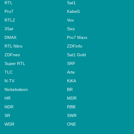
RTL
Sat1
Pro7
Kabel1
RTL2
Vox
3Sat
Sixx
DMAX
Pro7 Maxx
RTL Nitro
ZDFinfo
ZDFneo
Sat1 Gold
Super RTL
SRF
TLC
Arte
N-TV
KiKA
Nickelodeon
BR
HR
MDR
NDR
RBB
SR
SWR
WDR
ONE