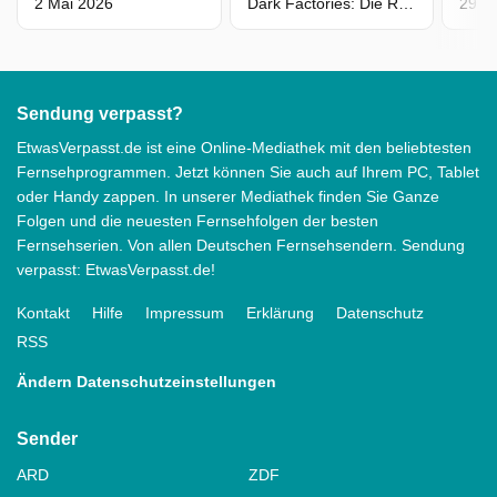
2 Mai 2026
Dark Factories: Die Roboter sind bereit
29 Ap
Sendung verpasst?
EtwasVerpasst.de ist eine Online-Mediathek mit den beliebtesten
Fernsehprogrammen. Jetzt können Sie auch auf Ihrem PC, Tablet
oder Handy zappen. In unserer Mediathek finden Sie Ganze
Folgen und die neuesten Fernsehfolgen der besten
Fernsehserien. Von allen Deutschen Fernsehsendern. Sendung
verpasst: EtwasVerpasst.de!
Kontakt
Hilfe
Impressum
Erklärung
Datenschutz
RSS
Ändern Datenschutzeinstellungen
Sender
ARD
ZDF