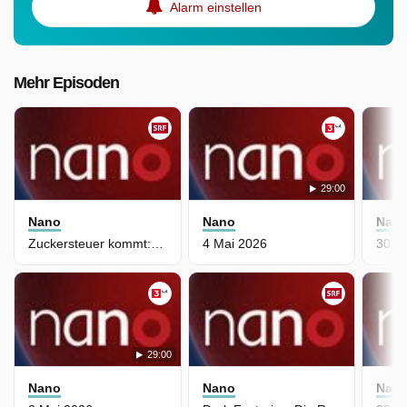
Alarm einstellen
Mehr Episoden
29:00
Nano
Nano
Nan
Zuckersteuer kommt: Was wird sich ändern?
4 Mai 2026
30 Ap
29:00
Nano
Nano
Nan