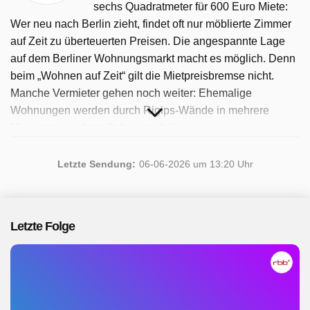
sechs Quadratmeter für 600 Euro Miete:
Wer neu nach Berlin zieht, findet oft nur möblierte Zimmer
auf Zeit zu überteuerten Preisen. Die angespannte Lage
auf dem Berliner Wohnungsmarkt macht es möglich. Denn
beim „Wohnen auf Zeit“ gilt die Mietpreisbremse nicht.
Manche Vermieter gehen noch weiter: Ehemalige
Wohnungen werden durch Rigips-Wände in mehrere
Minizimmer aufgeteilt. In einer früheren
Vierzimmerwohnung in Neukölln leben heute acht
Menschen. Die Bezirke Neukölln und Pankow wollen
Letzte Sendung:
06-06-2026 um 13:20 Uhr
gegen dieses Geschäftsmodell vorgehen und verschärfen
die Regeln für die Zimmervermietung in
Milieuschutzgebieten. rbb24 Reporter besuchen junge
Letzte Folge
Neu-Berliner in ihren möblierten Zimmern und
Wohnungen. Gemeinsam mit Mietaktivisten wehren sie
sich gegen hohe Mieten und fragwürdige
Vermietungspraktiken. Sie kämpfen für bezahlbaren
Wohnraum und die Chance, dauerhaft in Berlin zu bleiben.