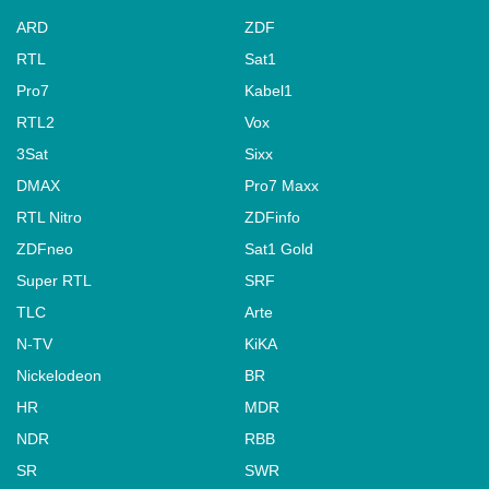
ARD
ZDF
RTL
Sat1
Pro7
Kabel1
RTL2
Vox
3Sat
Sixx
DMAX
Pro7 Maxx
RTL Nitro
ZDFinfo
ZDFneo
Sat1 Gold
Super RTL
SRF
TLC
Arte
N-TV
KiKA
Nickelodeon
BR
HR
MDR
NDR
RBB
SR
SWR