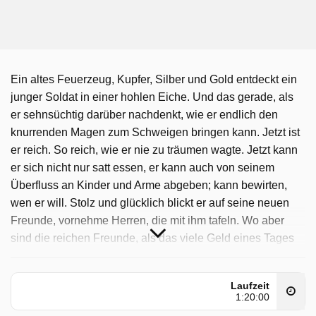
Ein altes Feuerzeug, Kupfer, Silber und Gold entdeckt ein
junger Soldat in einer hohlen Eiche. Und das gerade, als
er sehnsüchtig darüber nachdenkt, wie er endlich den
knurrenden Magen zum Schweigen bringen kann. Jetzt ist
er reich. So reich, wie er nie zu träumen wagte. Jetzt kann
er sich nicht nur satt essen, er kann auch von seinem
Überfluss an Kinder und Arme abgeben; kann bewirten,
wen er will. Stolz und glücklich blickt er auf seine neuen
Freunde, vornehme Herren, die mit ihm tafeln. Wo aber
sind die reichen Freunde, als das viele Geld eines Tages
verbraucht ist? Ein Pfeifchen Tabak ist alles, was dem
Soldaten geblieben ist. Als er es mit dem gefundenen
Laufzeit
Feuerzeug anzünden will, erscheinen zu seiner
1:20:00
Verwunderung drei große Hunde, die ihm ihre Dienste