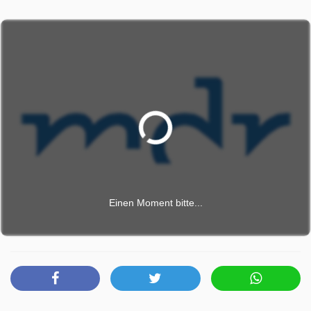
anbieten. Mit ihrer Hilfe kann er die schöne Prinzessin
befreien, doch als Dank dafür soll er gehenkt werden.
Wieder helfen die Hunde und der dumme König wird samt
Hofstaat zum Teufel gejagt. Jetzt endlich kann die
Prinzessin den tapferen Soldaten heiraten, und für das
Land beginnt eine glückliche Zeit.
Märchen-Klassiker wurde auf MDR ausgestrahlt am
Samstag 16 Mai 2026, 08:05 Uhr.
Einen Moment bitte...