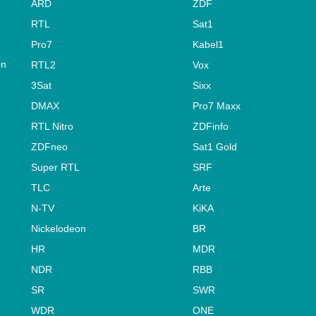
ARD
ZDF
RTL
Sat1
Pro7
Kabel1
on
RTL2
Vox
3Sat
Sixx
DMAX
Pro7 Maxx
RTL Nitro
ZDFinfo
ZDFneo
Sat1 Gold
Super RTL
SRF
TLC
Arte
N-TV
KiKA
Nickelodeon
BR
HR
MDR
NDR
RBB
SR
SWR
WDR
ONE