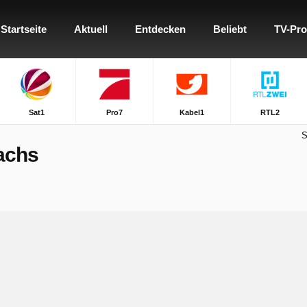
Startseite
Aktuell
Entdecken
Beliebt
TV-Pr
Sat1
Pro7
Kabel1
RTL2
S
achs