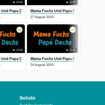
15:00
12:00
 Und Papa Dachs
Mama Fuchs Und Papa Dachs
Mama Fuch
5
27 August 2025
26 August 20
12:00
12:00
 Und Papa Dachs
Mama Fuchs Und Papa Dachs
Mama Fuch
5
24 August 2025
23 August 20
Beliebt