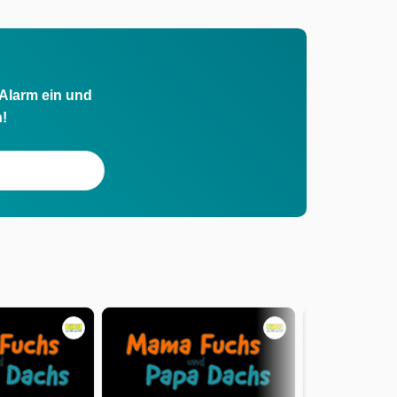
 Alarm ein und
h!