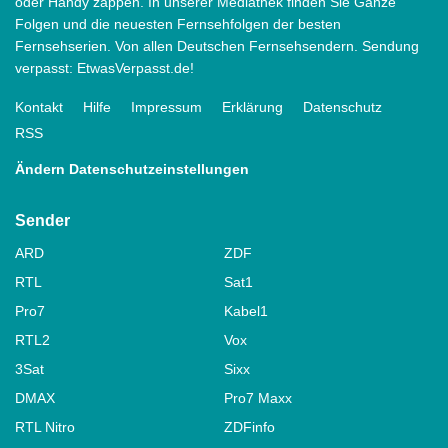
oder Handy zappen. In unserer Mediathek finden Sie Ganze
Folgen und die neuesten Fernsehfolgen der besten
Fernsehserien. Von allen Deutschen Fernsehsendern. Sendung
verpasst: EtwasVerpasst.de!
Kontakt
Hilfe
Impressum
Erklärung
Datenschutz
RSS
Ändern Datenschutzeinstellungen
Sender
ARD
ZDF
RTL
Sat1
Pro7
Kabel1
RTL2
Vox
3Sat
Sixx
DMAX
Pro7 Maxx
RTL Nitro
ZDFinfo