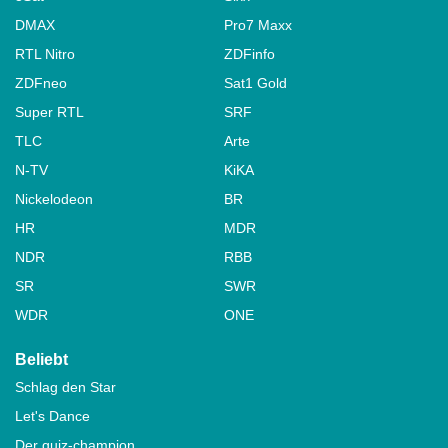
DMAX
Pro7 Maxx
RTL Nitro
ZDFinfo
ZDFneo
Sat1 Gold
Super RTL
SRF
TLC
Arte
N-TV
KiKA
Nickelodeon
BR
HR
MDR
NDR
RBB
SR
SWR
WDR
ONE
Beliebt
Schlag den Star
Let's Dance
Der quiz-champion