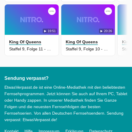
19:51
20:26
King Of Queens
King Of Queens
King
Staffel 9, Folge 11 - Getrennte Wege
Staffel 9, Folge 10 - Das Manhattan-Projekt
Sendung verpasst?
EtwasVerpasst.de ist eine Online-Mediathek mit den beliebtesten
Fernsehprogrammen. Jetzt können Sie auch auf Ihrem PC, Tablet
oder Handy zappen. In unserer Mediathek finden Sie Ganze
Folgen und die neuesten Fernsehfolgen der besten
Fernsehserien. Von allen Deutschen Fernsehsendern. Sendung
verpasst: EtwasVerpasst.de!
Kontakt
Hilfe
Impressum
Erklärung
Datenschutz