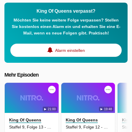
King Of Queens verpasst?
Möchten Sie keine weitere Folge verpassen? Stellen
Sie kostenlos einen Alarm ein und erhalten Sie eine E-
Mail, wenn es neue Folgen gibt. Praktisch!
Alarm einstellen
Mehr Episoden
21:00
19:48
King Of Queens
King Of Queens
King
Staffel 9, Folge 13 - Das China-Syndrom (2)
Staffel 9, Folge 12 - Das China-Syndrom (1)