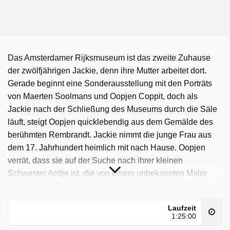
Das Amsterdamer Rijksmuseum ist das zweite Zuhause
der zwölfjährigen Jackie, denn ihre Mutter arbeitet dort.
Gerade beginnt eine Sonderausstellung mit den Porträts
von Maerten Soolmans und Oopjen Coppit, doch als
Jackie nach der Schließung des Museums durch die Säle
läuft, steigt Oopjen quicklebendig aus dem Gemälde des
berühmten Rembrandt. Jackie nimmt die junge Frau aus
dem 17. Jahrhundert heimlich mit nach Hause. Oopjen
verrät, dass sie auf der Suche nach ihrer kleinen
Schwester Aeltje ist, die von einem unbekannten Maler
porträtiert wurde.
Jackie & Oopjen - Kunstdetektivinnen wurde auf NDR
Laufzeit
1:25:00
ausgestrahlt am Mittwoch 18 Februar 2026, 06:50 Uhr.