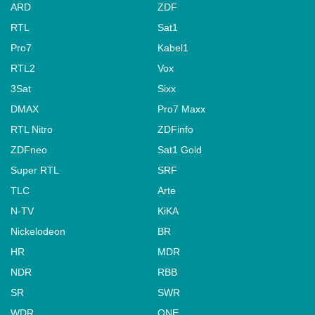
ARD
ZDF
RTL
Sat1
Pro7
Kabel1
RTL2
Vox
3Sat
Sixx
DMAX
Pro7 Maxx
RTL Nitro
ZDFinfo
ZDFneo
Sat1 Gold
Super RTL
SRF
TLC
Arte
N-TV
KiKA
Nickelodeon
BR
HR
MDR
NDR
RBB
SR
SWR
WDR
ONE