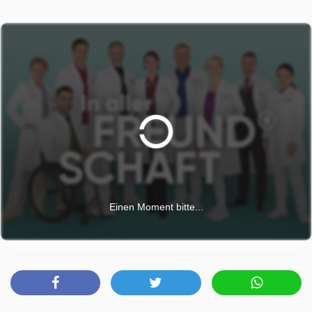
kann, vertraut sie Oberschwester Arzu Ritter an, dass sie
Angst hat, der Situation nicht gewachsen zu sein. Pfleger
Kris Haas fasst sich ein Herz und verabredet sich mit Dr.
Lilly Phan im Biergarten. Doch Lilly will erst einmal wissen,
was zwischen Kris und Schwester Jasmin Hatem läuft.
In aller Freundschaft wurde auf WDR ausgestrahlt am
Mittwoch 22 April 2026, 08:20 Uhr. Diese Folge wurde
zuerst am Montag 22 April 2024 gepostet.
Einen Moment bitte...