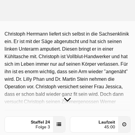
Christoph Herrmann liefert sich selbst in die Sachsenklinik
ein. Er ist mit der Säge abgerutscht und hat sich seinen
linken Unterarm amputiert. Diesen bringt er in einer
Kühltasche mit. Christoph ist Vollblut-Handwerker und hat
sich im Leben immer nur auf seinen Körper verlassen. Für
ihn ist es enorm wichtig, dass sein Arm wieder "angenäht"
wird. Dr. Lilly Phan und Dr. Martin Stein nehmen die
Operation vor. Christoph versichert seiner Frau Jessica,
dass er schon bald wieder ganz fit sein wird. Doch dann
versucht Christoph seinen Zimmergenossen Werner
Häcke impulsiv vor einem Sturz zu bewahren und fällt auf
seinen replantierten Arm. Baby Felis Zustand ist seit
Staffel 24
Laufzeit
einigen Tagen stabil. Nadine Heller ist überglücklich. Als
Folge 3
45:00
sie erfährt, dass sie am nächsten Tag mit Feli nach Hause