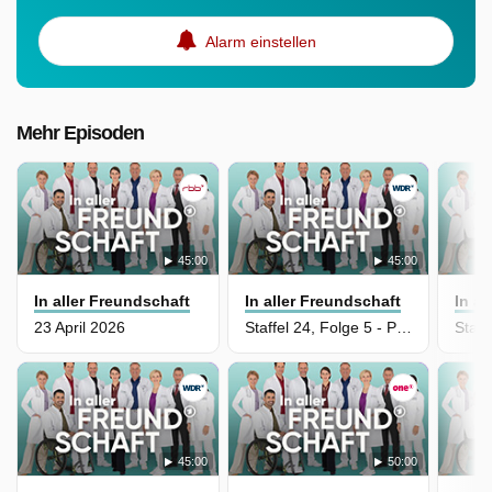
Alarm einstellen
Mehr Episoden
45:00
45:00
In aller Freundschaft
In aller Freundschaft
In a
23 April 2026
Staffel 24, Folge 5 - Plan B
45:00
50:00