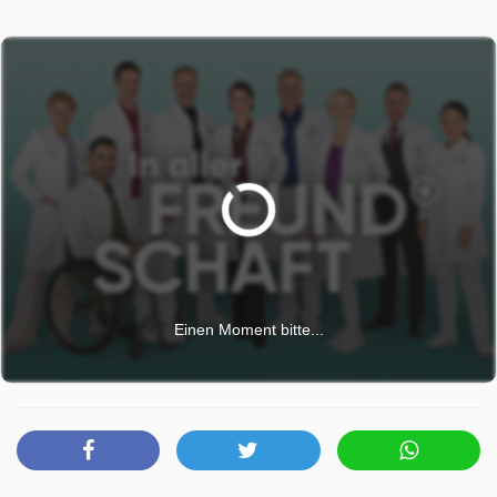
bewegen, die klarstellen würde, ob der Tumor gut- oder
bösartig ist. Vielleicht ist die teure Behandlung sogar
überflüssig. Doch Arnulf, Klaras Mann, glaubt, dass die
Behandlung das Beste für Klara sei. Er will ihr die
Operation um jeden Preis ersparen. Der Pfleger Hans-
Peter Brenner bereitet seine Geburtstagsfeier vor. Das
Problem ist, dass wohl niemand kommen wird. Luise
versucht, ihren Sohn zu bremsen, denn es ist all die Jahre
niemand erschienen. Deshalb sind sie bisher an diesem
Tag immer weggefahren. Aber Brenner ist fest davon
überzeugt, dass diesmal alles anders sein wird. Luise
versucht sogar noch, alle Kollegen persönlich einzuladen -
Einen Moment bitte...
doch es sieht nicht gut aus.
In aller Freundschaft wurde auf RBB ausgestrahlt am
Mittwoch 13 Mai 2026, 09:45 Uhr. Diese Folge wurde
zuerst am Dienstag 20 August 2024 gepostet.