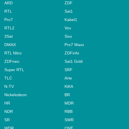
ARD
ZDF
RTL
Sat1
Pro7
Kabel1
RTL2
Vox
3Sat
Sixx
DMAX
Pro7 Maxx
RTL Nitro
ZDFinfo
ZDFneo
Sat1 Gold
Super RTL
SRF
TLC
Arte
N-TV
KiKA
Nickelodeon
BR
HR
MDR
NDR
RBB
SR
SWR
WDR
ONE