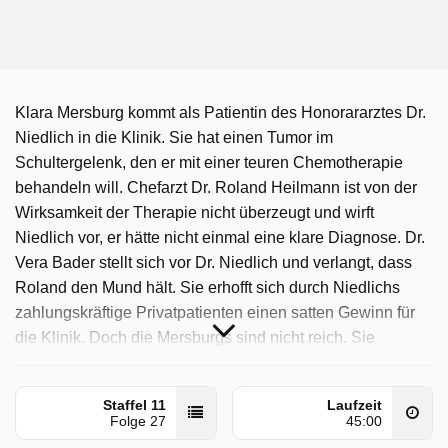
Klara Mersburg kommt als Patientin des Honorararztes Dr.
Niedlich in die Klinik. Sie hat einen Tumor im
Schultergelenk, den er mit einer teuren Chemotherapie
behandeln will. Chefarzt Dr. Roland Heilmann ist von der
Wirksamkeit der Therapie nicht überzeugt und wirft
Niedlich vor, er hätte nicht einmal eine klare Diagnose. Dr.
Vera Bader stellt sich vor Dr. Niedlich und verlangt, dass
Roland den Mund hält. Sie erhofft sich durch Niedlichs
zahlungskräftige Privatpatienten einen satten Gewinn für
die Klinik. Doch die Mersburgs sind nicht reich. Sie
investieren ihr Erspartes in die Behandlung und können
sich jetzt ihr schönes Altersheim nicht mehr leisten.
Staffel 11
Laufzeit
Niedlich ist das egal. Dr. Heilmann versucht, sowohl
Folge 27
45:00
Niedlich als auch Klara Mersburg zu einer Biopsie zu