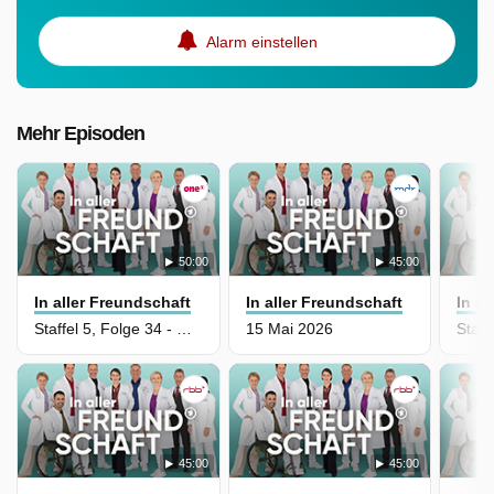
Alarm einstellen
Mehr Episoden
50:00
45:00
In aller Freundschaft
In aller Freundschaft
In a
Staffel 5, Folge 34 - Der Kurschatten
15 Mai 2026
45:00
45:00