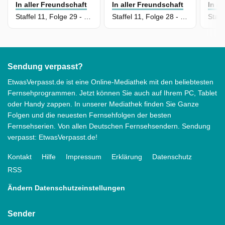
In aller Freundschaft
In aller Freundschaft
In a
Staffel 11, Folge 29 - Der Lauf der Zeit
Staffel 11, Folge 28 - Nichts ist, wie es scheint
Sendung verpasst?
EtwasVerpasst.de ist eine Online-Mediathek mit den beliebtesten
Fernsehprogrammen. Jetzt können Sie auch auf Ihrem PC, Tablet
oder Handy zappen. In unserer Mediathek finden Sie Ganze
Folgen und die neuesten Fernsehfolgen der besten
Fernsehserien. Von allen Deutschen Fernsehsendern. Sendung
verpasst: EtwasVerpasst.de!
Kontakt
Hilfe
Impressum
Erklärung
Datenschutz
RSS
Ändern Datenschutzeinstellungen
Sender