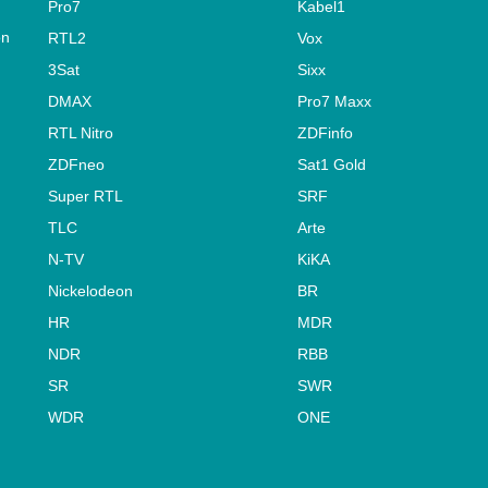
Pro7
Kabel1
on
RTL2
Vox
3Sat
Sixx
DMAX
Pro7 Maxx
RTL Nitro
ZDFinfo
ZDFneo
Sat1 Gold
Super RTL
SRF
TLC
Arte
N-TV
KiKA
Nickelodeon
BR
HR
MDR
NDR
RBB
SR
SWR
WDR
ONE