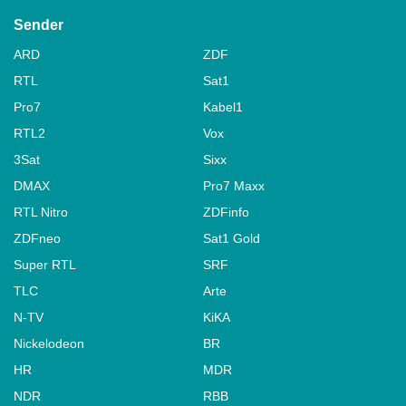
Sender
ARD
ZDF
RTL
Sat1
Pro7
Kabel1
RTL2
Vox
3Sat
Sixx
DMAX
Pro7 Maxx
RTL Nitro
ZDFinfo
ZDFneo
Sat1 Gold
Super RTL
SRF
TLC
Arte
N-TV
KiKA
Nickelodeon
BR
HR
MDR
NDR
RBB