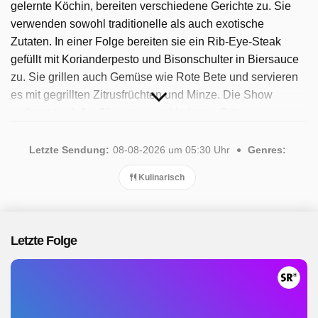
gelernte Köchin, bereiten verschiedene Gerichte zu. Sie
verwenden sowohl traditionelle als auch exotische
Zutaten. In einer Folge bereiten sie ein Rib-Eye-Steak
gefüllt mit Korianderpesto und Bisonschulter in Biersauce
zu. Sie grillen auch Gemüse wie Rote Bete und servieren
es mit gegrillten Zitrusfrüchten und Minze. Die Show
umfasst auch Ausflüge zu verschiedenen Orten,
beispielsweise zu einer Bisonfarm in Oberbayern, wo
Adnan und Ivana mehr über die Herkunft ihrer Zutaten
Letzte Sendung:
08-08-2026 um 05:30 Uhr
Genres:
erfahren. Während des Kochens teilen sie Geschichten
Kulinarisch
und Techniken und inspirieren die Zuschauer, selbst damit
anzufangen. Seit 2026 ist die Sendung verfügbar.
Insgesamt wurden 12 Folgen ausgestrahlt, die letzte im
August 2026.
Letzte Folge