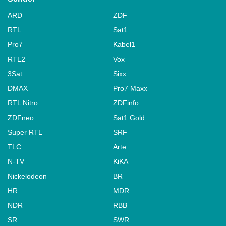
ARD
ZDF
RTL
Sat1
Pro7
Kabel1
RTL2
Vox
3Sat
Sixx
DMAX
Pro7 Maxx
RTL Nitro
ZDFinfo
ZDFneo
Sat1 Gold
Super RTL
SRF
TLC
Arte
N-TV
KiKA
Nickelodeon
BR
HR
MDR
NDR
RBB
SR
SWR