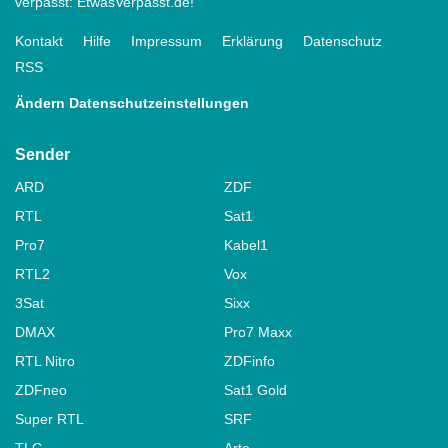
verpasst: EtwasVerpasst.de!
Kontakt
Hilfe
Impressum
Erklärung
Datenschutz
RSS
Ändern Datenschutzeinstellungen
Sender
ARD
ZDF
RTL
Sat1
Pro7
Kabel1
RTL2
Vox
3Sat
Sixx
DMAX
Pro7 Maxx
RTL Nitro
ZDFinfo
ZDFneo
Sat1 Gold
Super RTL
SRF
TLC
Arte