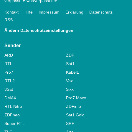
verpasst: EtwasVerpasst.de!
Kontakt
Hilfe
Impressum
Erklärung
Datenschutz
RSS
Ändern Datenschutzeinstellungen
Sender
ARD
ZDF
RTL
Sat1
Pro7
Kabel1
RTL2
Vox
3Sat
Sixx
DMAX
Pro7 Maxx
RTL Nitro
ZDFinfo
ZDFneo
Sat1 Gold
Super RTL
SRF
TLC
Arte