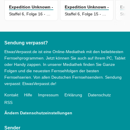
Expedition Unknown - Mythen Auf Der Spur
Expedition Unknown - Mythen Au
Expe
Staffel 6, Folge 16 - Der Piratenschatz im Indischen Ozean
Staffel 6, Folge 15 - Der Schatz der Keltenkönigin
Sendung verpasst?
EtwasVerpasst.de ist eine Online-Mediathek mit den beliebtesten
Fernsehprogrammen. Jetzt können Sie auch auf Ihrem PC, Tablet
oder Handy zappen. In unserer Mediathek finden Sie Ganze
Folgen und die neuesten Fernsehfolgen der besten
Fernsehserien. Von allen Deutschen Fernsehsendern. Sendung
verpasst: EtwasVerpasst.de!
Kontakt
Hilfe
Impressum
Erklärung
Datenschutz
RSS
Ändern Datenschutzeinstellungen
Sender