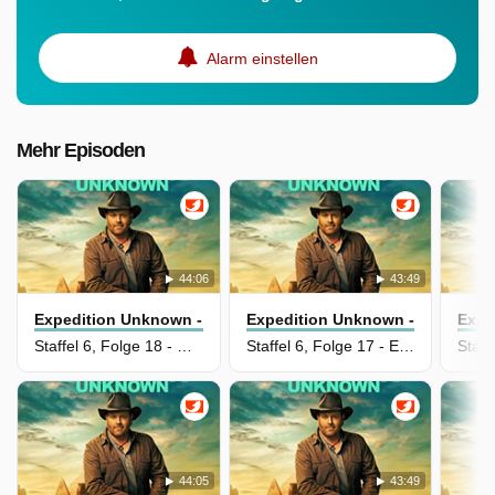
Alarm einstellen
Mehr Episoden
44:06
43:49
Expedition Unknown - Mythen Auf Der Spur
Expedition Unknown - Mythen Au
Expe
Staffel 6, Folge 18 - Das Geheimnis der ägyptischen Grabkammer
Staffel 6, Folge 17 - Expedition in den Tod (2)
44:05
43:49