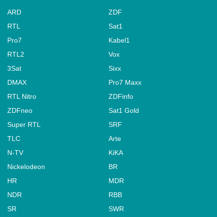
ARD
ZDF
RTL
Sat1
Pro7
Kabel1
RTL2
Vox
3Sat
Sixx
DMAX
Pro7 Maxx
RTL Nitro
ZDFinfo
ZDFneo
Sat1 Gold
Super RTL
SRF
TLC
Arte
N-TV
KiKA
Nickelodeon
BR
HR
MDR
NDR
RBB
SR
SWR