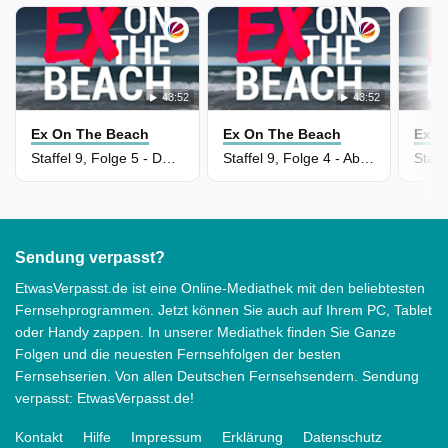
43:52
43:52
Ex On The Beach
Ex On The Beach
Ex O
Staffel 9, Folge 5 - Daisys Desaster
Staffel 9, Folge 4 - Abreise zu zweit
Sendung verpasst?
EtwasVerpasst.de ist eine Online-Mediathek mit den beliebtesten
Fernsehprogrammen. Jetzt können Sie auch auf Ihrem PC, Tablet
oder Handy zappen. In unserer Mediathek finden Sie Ganze
Folgen und die neuesten Fernsehfolgen der besten
Fernsehserien. Von allen Deutschen Fernsehsendern. Sendung
verpasst: EtwasVerpasst.de!
Kontakt
Hilfe
Impressum
Erklärung
Datenschutz