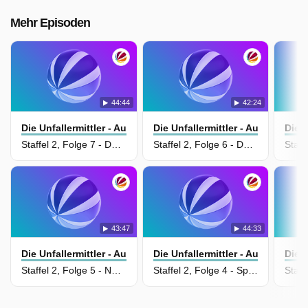
Mehr Episoden
44:44
42:24
Die Unfallermittler - Auf Spurensuche
Die Unfallermittler - Auf Spuren
Die 
Staffel 2, Folge 7 - Der geheimnisvolle Wall
Staffel 2, Folge 6 - Das fliegende Auto
43:47
44:33
Die Unfallermittler - Auf Spurensuche
Die Unfallermittler - Auf Spuren
Die 
Staffel 2, Folge 5 - Nächtlicher Crash
Staffel 2, Folge 4 - Spurensuche in der Dunkelheit