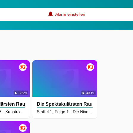
Alarm einstellen
38:29
40:19
as
lärsten Raubüberfälle Amerikas
Die Spektakulärsten Raubüberfälle Amerik
Staffel 1, Folge 5 - Kunstraub aus Leidenschaft
Staffel 1, Folge 1 - Die Nixon-Millionen