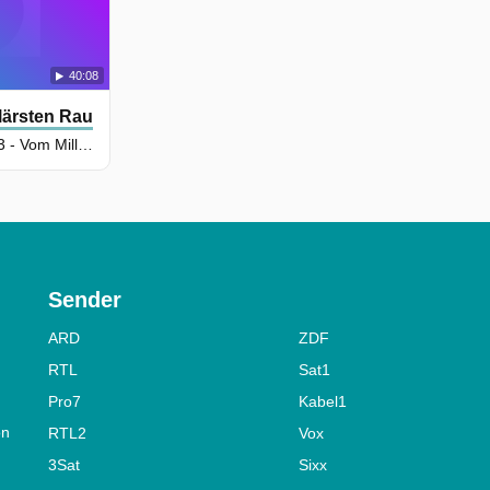
40:08
as
lärsten Raubüberfälle Amerikas
Staffel 1, Folge 3 - Vom Millionenraub zum Mordkomplott
Sender
ARD
ZDF
RTL
Sat1
Pro7
Kabel1
on
RTL2
Vox
3Sat
Sixx