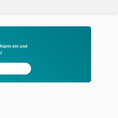
 Alarm ein und
h!