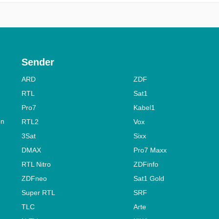
Sender
ARD
ZDF
RTL
Sat1
Pro7
Kabel1
on
RTL2
Vox
3Sat
Sixx
DMAX
Pro7 Maxx
RTL Nitro
ZDFinfo
ZDFneo
Sat1 Gold
Super RTL
SRF
TLC
Arte