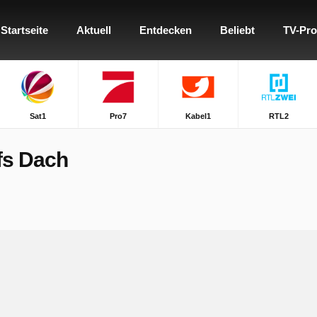
Startseite
Aktuell
Entdecken
Beliebt
TV-Pr
Sat1
Pro7
Kabel1
RTL2
fs Dach