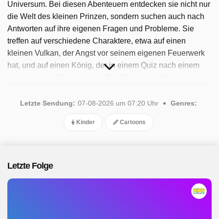
Universum. Bei diesen Abenteuern entdecken sie nicht nur
die Welt des kleinen Prinzen, sondern suchen auch nach
Antworten auf ihre eigenen Fragen und Probleme. Sie
treffen auf verschiedene Charaktere, etwa auf einen
kleinen Vulkan, der Angst vor seinem eigenen Feuerwerk
hat, und auf einen König, der in einem Quiz nach einem
neuen besten Freund sucht. Die Freunde helfen sich
gegenseitig, Ängste zu überwinden und Konflikte zu lösen.
Sie lernen zum Beispiel einen Vogel kennen, der Hilfe
Letzte Sendung:
07-08-2026 um 07:20 Uhr
Genres:
braucht, während Elias Angst vor Vögeln hat. Sie treffen
Kinder
Cartoons
auch auf einen Tropfen, der sich nicht traut, an einer
Symphonie teilzunehmen. Die Abenteuer des kleinen
Prinzen und seiner Freunde laden Sie ein, die
Geheimnisse des Universums zu entdecken und mehr
Letzte Folge
über sich selbst zu erfahren. Seit 2025 ist die Sendung
verfügbar. Insgesamt wurden 72 Folgen ausgestrahlt, die
letzte im August 2026.