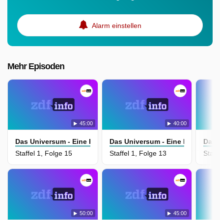
Alarm einstellen
Mehr Episoden
45:00
40:00
Das Universum - Eine Reise Durch Raum Und Zeit
Das Universum - Eine Reise Dur
Das 
Staffel 1, Folge 15
Staffel 1, Folge 13
Staff
50:00
45:00