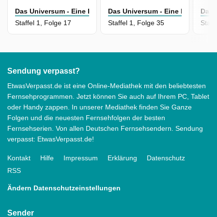
Das Universum - Eine Reise Durch Raum Und Zeit
Das Universum - Eine Reise Dur
Das 
Staffel 1, Folge 17
Staffel 1, Folge 35
Staff
Sendung verpasst?
EtwasVerpasst.de ist eine Online-Mediathek mit den beliebtesten
Fernsehprogrammen. Jetzt können Sie auch auf Ihrem PC, Tablet
oder Handy zappen. In unserer Mediathek finden Sie Ganze
Folgen und die neuesten Fernsehfolgen der besten
Fernsehserien. Von allen Deutschen Fernsehsendern. Sendung
verpasst: EtwasVerpasst.de!
Kontakt
Hilfe
Impressum
Erklärung
Datenschutz
RSS
Ändern Datenschutzeinstellungen
Sender