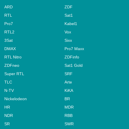
ARD
ZDF
RTL
Sat1
Pro7
Kabel1
RTL2
Vox
3Sat
Sixx
DMAX
Pro7 Maxx
RTL Nitro
ZDFinfo
ZDFneo
Sat1 Gold
Super RTL
SRF
TLC
Arte
N-TV
KiKA
Nickelodeon
BR
HR
MDR
NDR
RBB
SR
SWR