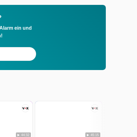
?
 Alarm ein und
h!
44:32
45:15