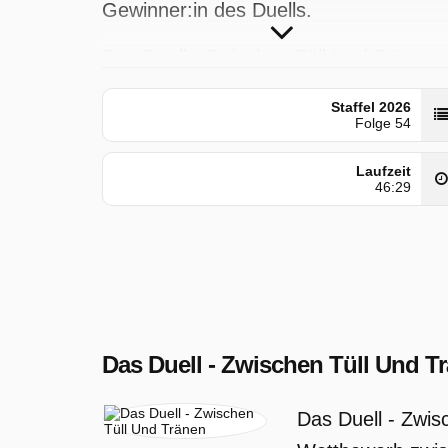
Gewinner:in des Duells.
Das Duell - Zwischen Tüll Und Tränen
wurde auf Vox ausgestrahlt am Monta
Staffel 2026
18 Mai 2026, 16:00 Uhr. Diese Folge
Folge 54
wurde zuerst am Dienstag 5 Mai 2026
Laufzeit
gepostet.
46:29
Das Duell - Zwischen Tüll Und T
Das Duell - Zwis