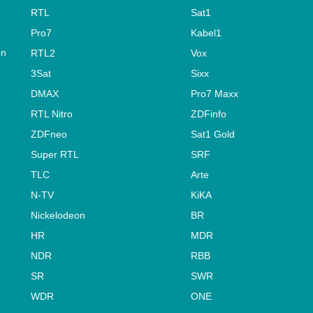
RTL
Sat1
Pro7
Kabel1
on
RTL2
Vox
3Sat
Sixx
DMAX
Pro7 Maxx
RTL Nitro
ZDFinfo
ZDFneo
Sat1 Gold
Super RTL
SRF
TLC
Arte
N-TV
KiKA
Nickelodeon
BR
HR
MDR
NDR
RBB
SR
SWR
WDR
ONE