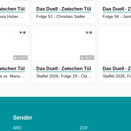
wischen Tüll Und Tränen
Das Duell - Zwischen Tüll Und Tränen
Das Duell - 
Folge 68 - Vanessa Huber vs. Janina Jonas
Folge 51 - Christian Sailler vs. Gamze Weber & Karima El Mach
44:33
45:37
wischen Tüll Und Tränen
Das Duell - Zwischen Tüll Und Tränen
Das Duell - 
Folge 7 - Fan Xia vs. Manuela Kriewen
Staffel 2026, Folge 29 - Claudia Haskic vs. Christian Sailler
Sender
ARD
ZDF