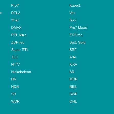
Pro7
Kabel1
on
RTL2
Vox
3Sat
Sixx
DMAX
Pro7 Maxx
RTL Nitro
ZDFinfo
ZDFneo
Sat1 Gold
Super RTL
SRF
TLC
Arte
N-TV
KiKA
Nickelodeon
BR
HR
MDR
NDR
RBB
SR
SWR
WDR
ONE