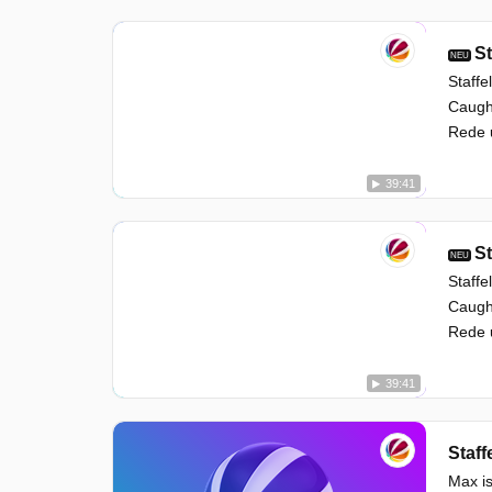
St
NEU
Staffe
Caught
Rede u
39:41
St
NEU
Staffe
Caught
Rede u
39:41
Staff
Max is