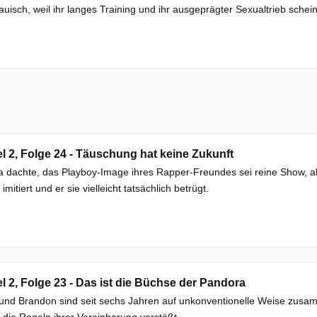
auisch, weil ihr langes Training und ihr ausgeprägter Sexualtrieb schei
el 2, Folge 24 - Täuschung hat keine Zukunft
a dachte, das Playboy-Image ihres Rapper-Freundes sei reine Show, abe
imitiert und er sie vielleicht tatsächlich betrügt.
el 2, Folge 23 - Das ist die Büchse der Pandora
 und Brandon sind seit sechs Jahren auf unkonventionelle Weise zusa
die Regeln ihrer Vereinbarung verstößt.