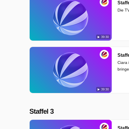
Staff
Die TV
39:30
Staff
Ciara 
bringe
39:30
Staffel 3
Staff