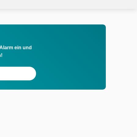
 Alarm ein und
h!