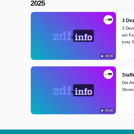
2025
3 De
3 Deze
ein F
trotz 
30:00
Staff
Die An
Strom
35:00