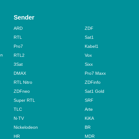
Sender
ARD
ZDF
RTL
Sat1
Pro7
Kabel1
on
RTL2
Vox
3Sat
Sixx
DMAX
Pro7 Maxx
RTL Nitro
ZDFinfo
ZDFneo
Sat1 Gold
Super RTL
SRF
TLC
Arte
N-TV
KiKA
Nickelodeon
BR
HR
MDR