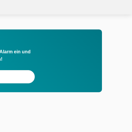
 Alarm ein und
h!