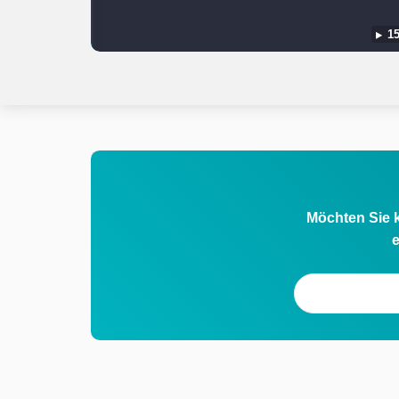
15
Möchten Sie k
e