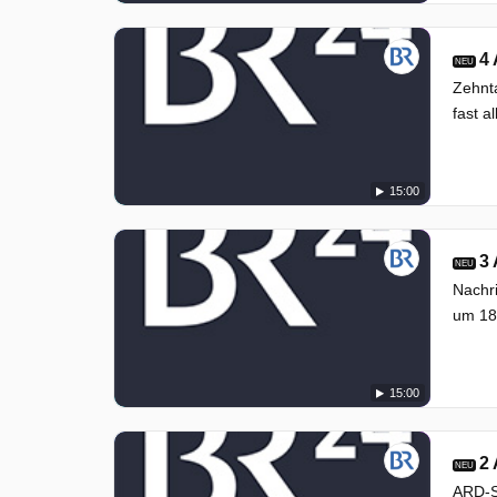
4
NEU
Zehnta
fast a
15:00
3
NEU
Nachr
um 18
15:00
2
NEU
ARD-S