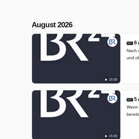
August 2026
6
NEU
Nach d
und ob
15:00
5
NEU
Wenn d
bereit
15:00