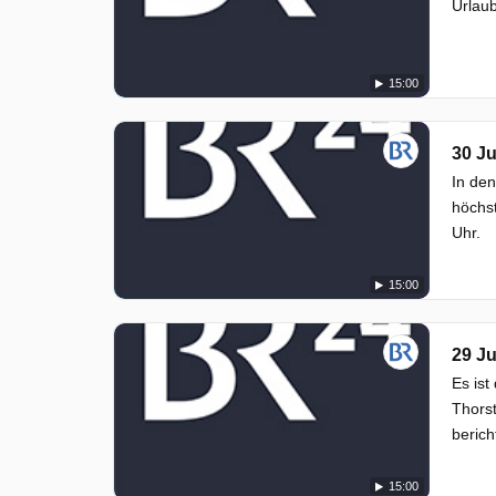
Urlaub
15:00
30 Ju
In den
höchst
Uhr.
15:00
29 Ju
Es ist
Thorst
bericht
15:00