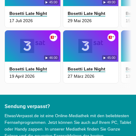
45:00
49:00
Bosetti Late Night
Bosetti Late Night
Bose
17 Juli 2026
29 Mai 2026
15 M
46:00
45:00
Bosetti Late Night
Bosetti Late Night
Bose
19 April 2026
27 März 2026
13 F
Sendung verpasst?
EtwasVerpasst.de ist eine Online-Mediathek mit den beliebtesten
Fernsehprogrammen. Jetzt können Sie auch auf Ihrem PC, Tablet
oder Handy zappen. In unserer Mediathek finden Sie Ganze
Folgen und die neuesten Fernsehfolgen der besten