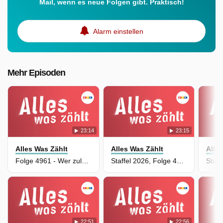
Mail, wenn es neue Folgen gibt. Praktisch!
Alarm einstellen
Mehr Episoden
23:14
23:15
Alles Was Zählt
Alles Was Zählt
Alle
Folge 4961 - Wer zuletzt lacht
Staffel 2026, Folge 4951 - Verletzende Wahrheit
22:51
22:56