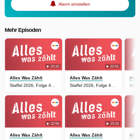
Alarm einstellen
Mehr Episoden
23:15
22:51
Alles Was Zählt
Alles Was Zählt
Alle
Staffel 2026, Folge 4951 - Verletzende Wahrheit
Staffel 2026, Folge 4950 - Mikas Maske fällt
22:56
23:16
Alles Was Zählt
Alles Was Zählt
Alle