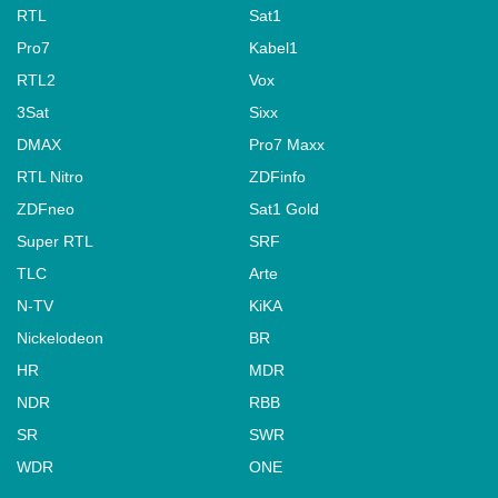
RTL
Sat1
Pro7
Kabel1
RTL2
Vox
3Sat
Sixx
DMAX
Pro7 Maxx
RTL Nitro
ZDFinfo
ZDFneo
Sat1 Gold
Super RTL
SRF
TLC
Arte
N-TV
KiKA
Nickelodeon
BR
HR
MDR
NDR
RBB
SR
SWR
WDR
ONE