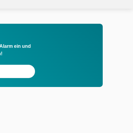
 Alarm ein und
h!