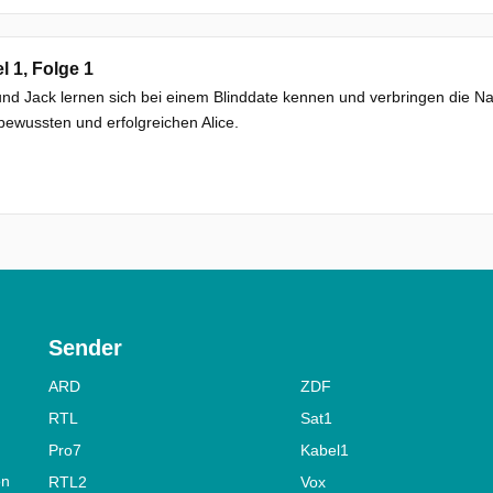
el 1, Folge 1
und Jack lernen sich bei einem Blinddate kennen und verbringen die N
bewussten und erfolgreichen Alice.
Sender
ARD
ZDF
RTL
Sat1
Pro7
Kabel1
on
RTL2
Vox