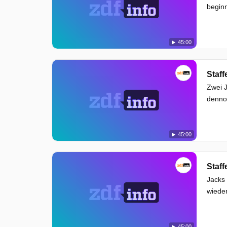
beginn
45:00
Staff
Zwei J
dennoc
45:00
Staff
Jacks 
wieder
45:00