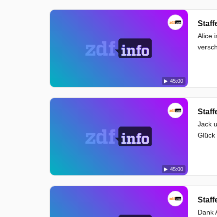
Staff
Alice 
versch
45:00
Staff
Jack u
Glück 
45:00
Staff
Dank A