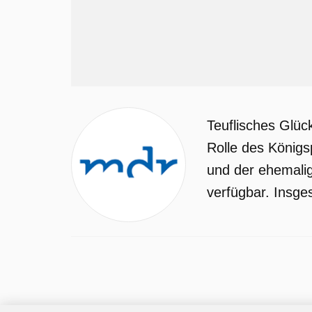
Teuflisches Glü
Rolle des König
und der ehemalig
verfügbar. Insge