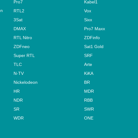
Pro7
Kabel1
on
RTL2
Vox
3Sat
Sixx
DMAX
Pro7 Maxx
RTL Nitro
ZDFinfo
ZDFneo
Sat1 Gold
Super RTL
SRF
TLC
Arte
N-TV
KiKA
Nickelodeon
BR
HR
MDR
NDR
RBB
SR
SWR
WDR
ONE